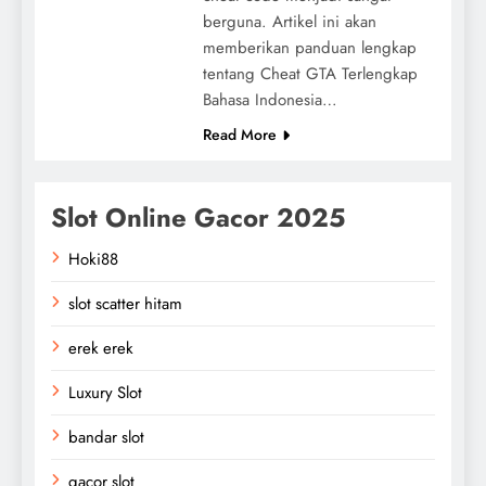
berguna. Artikel ini akan
memberikan panduan lengkap
tentang Cheat GTA Terlengkap
Bahasa Indonesia…
Read More
Slot Online Gacor 2025
Hoki88
slot scatter hitam
erek erek
Luxury Slot
bandar slot
gacor slot