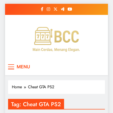
Skip
to
content
BCC
Panduan & Trik Terbaik Dunia Slot Online
MENU
Home
Cheat GTA PS2
Tag:
Cheat GTA PS2