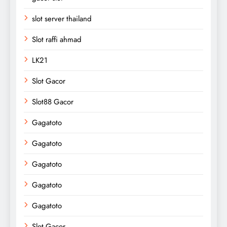
slot server thailand
Slot raffi ahmad
LK21
Slot Gacor
Slot88 Gacor
Gagatoto
Gagatoto
Gagatoto
Gagatoto
Gagatoto
Slot Gacor