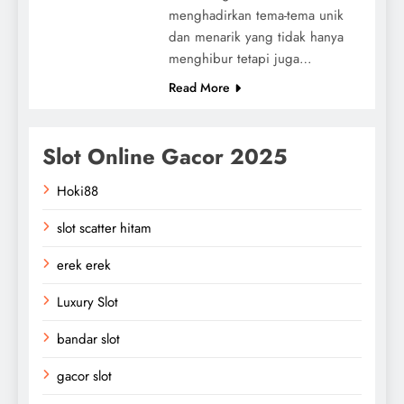
menghadirkan tema-tema unik
dan menarik yang tidak hanya
menghibur tetapi juga…
Read More
Slot Online Gacor 2025
Hoki88
slot scatter hitam
erek erek
Luxury Slot
bandar slot
gacor slot