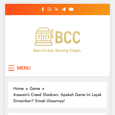
Skip
to
content
BCC
Panduan & Trik Terbaik Dunia Slot Online
MENU
Home
Game
Assassin’s Creed Shadows: Apakah Game Ini Layak
Dimainkan? Simak Ulasannya!