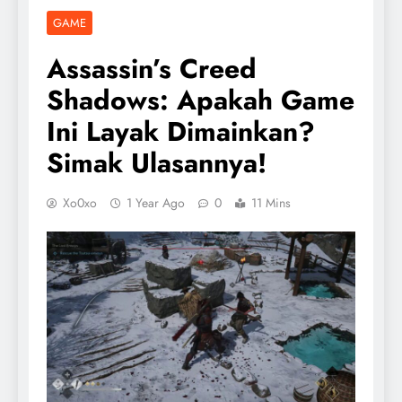
GAME
Assassin’s Creed
Shadows: Apakah Game
Ini Layak Dimainkan?
Simak Ulasannya!
Xo0xo
1 Year Ago
0
11 Mins