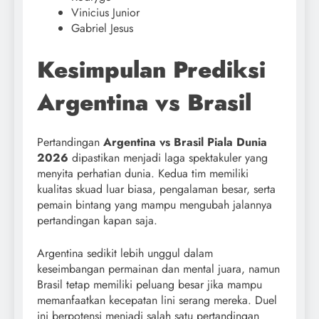
Vinicius Junior
Gabriel Jesus
Kesimpulan Prediksi
Argentina vs Brasil
Pertandingan
Argentina vs Brasil Piala Dunia
2026
dipastikan menjadi laga spektakuler yang
menyita perhatian dunia. Kedua tim memiliki
kualitas skuad luar biasa, pengalaman besar, serta
pemain bintang yang mampu mengubah jalannya
pertandingan kapan saja.
Argentina sedikit lebih unggul dalam
keseimbangan permainan dan mental juara, namun
Brasil tetap memiliki peluang besar jika mampu
memanfaatkan kecepatan lini serang mereka. Duel
ini berpotensi menjadi salah satu pertandingan