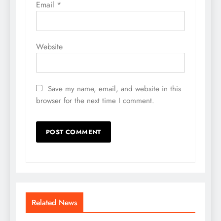
Email
*
Website
Save my name, email, and website in this
browser for the next time I comment.
Related News