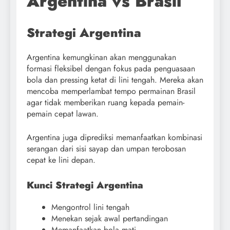
Argentina vs Brasil
Strategi Argentina
Argentina kemungkinan akan menggunakan
formasi fleksibel dengan fokus pada penguasaan
bola dan pressing ketat di lini tengah. Mereka akan
mencoba memperlambat tempo permainan Brasil
agar tidak memberikan ruang kepada pemain-
pemain cepat lawan.
Argentina juga diprediksi memanfaatkan kombinasi
serangan dari sisi sayap dan umpan terobosan
cepat ke lini depan.
Kunci Strategi Argentina
Mengontrol lini tengah
Menekan sejak awal pertandingan
Memanfaatkan bola mati