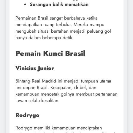
Serangan balik mematikan
Permainan Brasil sangat berbahaya ketika
mendapatkan ruang terbuka. Mereka mampu
mengubah situasi bertahan menjadi peluang gol
hanya dalam beberapa detik.
Pemain Kunci Brasil
Vinicius Junior
Bintang Real Madrid ini menjadi tumpuan utama
lini depan Brasil. Kecepatan, dribel, dan
kemampuan mencetak golnya membuat pertahanan
lawan selalu kesulitan.
Rodrygo
Rodrygo memiliki kemampuan menciptakan