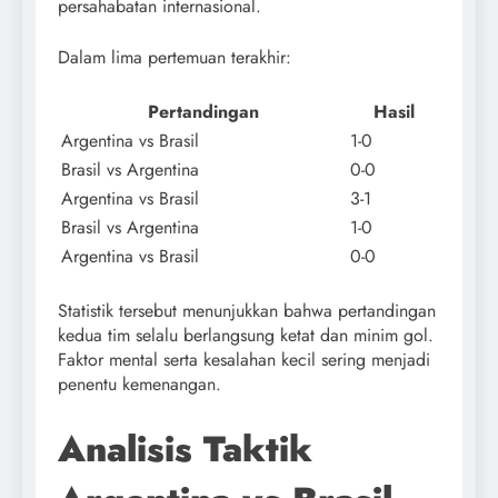
persahabatan internasional.
Dalam lima pertemuan terakhir:
Pertandingan
Hasil
Argentina vs Brasil
1-0
Brasil vs Argentina
0-0
Argentina vs Brasil
3-1
Brasil vs Argentina
1-0
Argentina vs Brasil
0-0
Statistik tersebut menunjukkan bahwa pertandingan
kedua tim selalu berlangsung ketat dan minim gol.
Faktor mental serta kesalahan kecil sering menjadi
penentu kemenangan.
Analisis Taktik