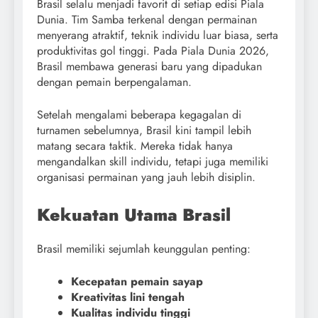
Brasil selalu menjadi favorit di setiap edisi Piala
Dunia. Tim Samba terkenal dengan permainan
menyerang atraktif, teknik individu luar biasa, serta
produktivitas gol tinggi. Pada Piala Dunia 2026,
Brasil membawa generasi baru yang dipadukan
dengan pemain berpengalaman.
Setelah mengalami beberapa kegagalan di
turnamen sebelumnya, Brasil kini tampil lebih
matang secara taktik. Mereka tidak hanya
mengandalkan skill individu, tetapi juga memiliki
organisasi permainan yang jauh lebih disiplin.
Kekuatan Utama Brasil
Brasil memiliki sejumlah keunggulan penting:
Kecepatan pemain sayap
Kreativitas lini tengah
Kualitas individu tinggi