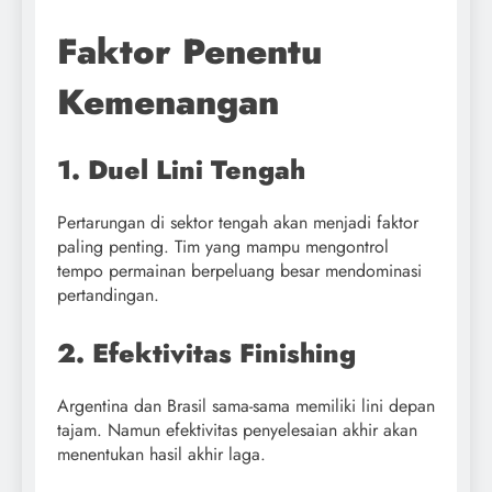
Faktor Penentu
Kemenangan
1. Duel Lini Tengah
Pertarungan di sektor tengah akan menjadi faktor
paling penting. Tim yang mampu mengontrol
tempo permainan berpeluang besar mendominasi
pertandingan.
2. Efektivitas Finishing
Argentina dan Brasil sama-sama memiliki lini depan
tajam. Namun efektivitas penyelesaian akhir akan
menentukan hasil akhir laga.