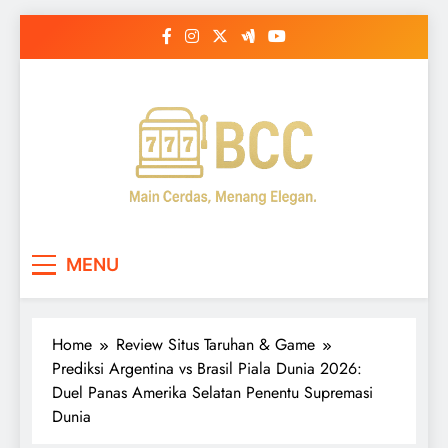
Skip
to
content
BCC
Panduan & Trik Terbaik Dunia Slot Online
MENU
Home
Review Situs Taruhan & Game
Prediksi Argentina vs Brasil Piala Dunia 2026:
Duel Panas Amerika Selatan Penentu Supremasi
Dunia