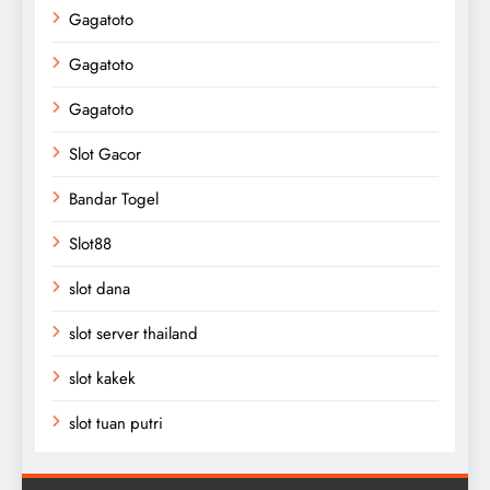
Gagatoto
Gagatoto
Gagatoto
Slot Gacor
Bandar Togel
Slot88
slot dana
slot server thailand
slot kakek
slot tuan putri