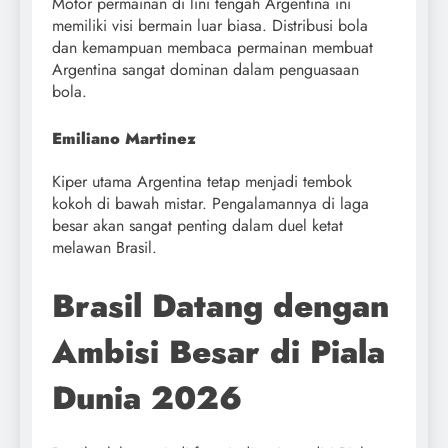
Motor permainan di lini tengah Argentina ini
memiliki visi bermain luar biasa. Distribusi bola
dan kemampuan membaca permainan membuat
Argentina sangat dominan dalam penguasaan
bola.
Emiliano Martinez
Kiper utama Argentina tetap menjadi tembok
kokoh di bawah mistar. Pengalamannya di laga
besar akan sangat penting dalam duel ketat
melawan Brasil.
Brasil Datang dengan
Ambisi Besar di Piala
Dunia 2026