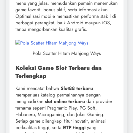
menu yang jelas, memudahkan pemain menemukan
game favorit, bonus aktif, serta informasi akun.
Optimalisasi mobile memastikan performa stabil di
berbagai perangkat, baik Android maupun iOS,
tanpa mengorbankan kualitas grafis.
Pola Scatter Hitam Mahjong Ways
Koleksi Game Slot Terbaru dan
Terlengkap
Kami mencatat bahwa
Slot88 terbaru
memperluas katalog permainannya dengan
menghadirkan
slot online terbaru
dari provider
ternama seperti Pragmatic Play, PG Soft,
Habanero, Microgaming, dan Joker Gaming.
Setiap game dilengkapi fitur inovatif, animasi
berkualitas tinggi, serta
RTP tinggi
yang