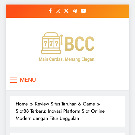
Skip
to
content
BCC
Panduan & Trik Terbaik Dunia Slot Online
MENU
Home
Review Situs Taruhan & Game
Slot88 Terbaru: Inovasi Platform Slot Online
Modern dengan Fitur Unggulan