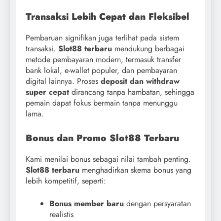
Transaksi Lebih Cepat dan Fleksibel
Pembaruan signifikan juga terlihat pada sistem
transaksi.
Slot88 terbaru
mendukung berbagai
metode pembayaran modern, termasuk transfer
bank lokal, e-wallet populer, dan pembayaran
digital lainnya. Proses
deposit dan withdraw
super cepat
dirancang tanpa hambatan, sehingga
pemain dapat fokus bermain tanpa menunggu
lama.
Bonus dan Promo Slot88 Terbaru
Kami menilai bonus sebagai nilai tambah penting.
Slot88 terbaru
menghadirkan skema bonus yang
lebih kompetitif, seperti:
Bonus member baru
dengan persyaratan
realistis