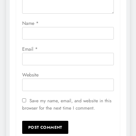
Name
*
Email
*
Website
Save my name, email, and website in this
browser for the next time I comment.