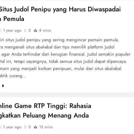
 Situs Judol Penipu yang Harus Diwaspadai
n Pemula
1 year ago
0
8 mins
iri situs Judol penipu yang sering mengincar pemain pemula.
ara mengenali situs abal-abal dan tips memilih platform Judol
 agar Anda terhindar dari kerugian finansial. Judol semakin populer
ital ini, tetapi sayangnya, tidak semua situs Judol dapat dipercaya.
main yang menjadi korban penipuan, mulai dari situs abal-abal
aktik curang…
e
nline Game RTP Tinggi: Rahasia
gkatkan Peluang Menang Anda
1 year ago
0
13 mins