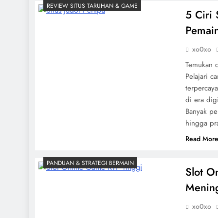
REVIEW SITUS TARUHAN & GAME
5 Ciri
Pemai
xo0xo
Temukan c
Pelajari c
terpercaya
di era dig
Banyak pe
hingga pr
Read Mor
PANDUAN & STRATEGI BERMAIN
Slot O
Menin
xo0xo