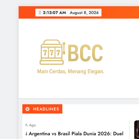
Skip
2:13:08 AM
August 8, 2026
to
content
BCC
Panduan & Trik Terbaik Dunia Slot Online
HEADLINES
1 Month Ago
Prediksi Argentina vs Brasil Piala Dunia 2026: Duel